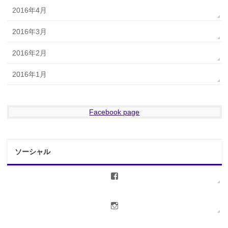
2016年4月
2016年3月
2016年2月
2016年1月
Facebook page
ソーシャル
jsuzukidigital
さ
ん
の
jsuzuki_digitalassist_insta
プ
さ
ロ
ん
フ