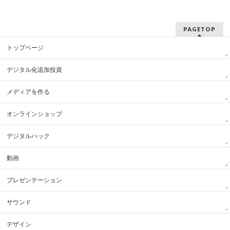
の
ィ
プ
ー
ロ
ル
フ
を
PAGETOP
ィ
Facebook
ー
で
トップページ
ル
表
を
示
Instagram
デジタル化追加投資
で
表
メディアを作る
示
オンラインショップ
デジタルハック
動画
プレゼンテーション
サウンド
デザイン