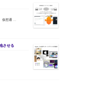
仮想通 …
着地させる