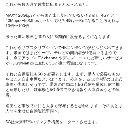
これから数カ月で確実に広まるとみられると。
MAXで20Gbpsだからまだ出し切っていないものの、4Gだと
40Mbps〜50Mbpsくらい、ひどい時は一桁になること考えれば
10倍〜100倍。
撮った重い動画も隣の人に瞬間的に渡せるようになります。
これからサブスクリプションで4Kコンテンツがどんどん出てきま
す。米国ではまだケーブルテレビの契約者が1億弱いるようで
す。今回アップルTV channelやディズニー＋など新しいサービス
がHuluやNetflixに加わり5Gが進む理由になります。
それと自動運転も5Gを必要とします。まず、構内で必要なもの
をはこぶ自走車両などがはじまり、公道を走るロボ宅配の自走式
車両が実現しそうです。通常の自動車も5G通信を搭載し信号機
と連動したり、駐車場も5G通信で空き情報や入庫課金などの連
携。
追突など事故防止にも大きく寄与すると思われます。そのあとは
人間を乗せた自動運転車両へ。
5Gは未来都市のインフラ構築をスタートさせます。