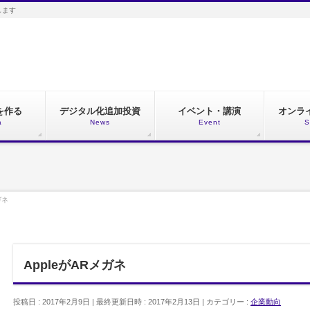
します
を作る
デジタル化追加投資
イベント・講演
オンラ
a
News
Event
S
ガネ
AppleがARメガネ
投稿日 : 2017年2月9日
最終更新日時 : 2017年2月13日
カテゴリー :
企業動向