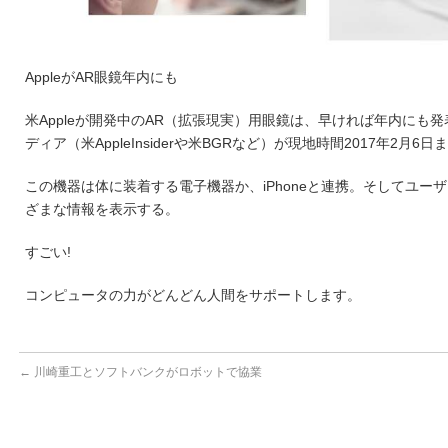
AppleがAR眼鏡年内にも
米Appleが開発中のAR（拡張現実）用眼鏡は、早け
れば年内にも発
ディ
ア（米AppleInsiderや米BGRなど）が現地
時間2017年2月6日ま
この機器は体に装着する電子機器か、iPhoneと連携
。そしてユーザ
ざま
な情報を表示する。
すごい!
コンピュータの力がどんどん人間をサポートします。
←
川崎重工とソフトバンクがロボットで協業