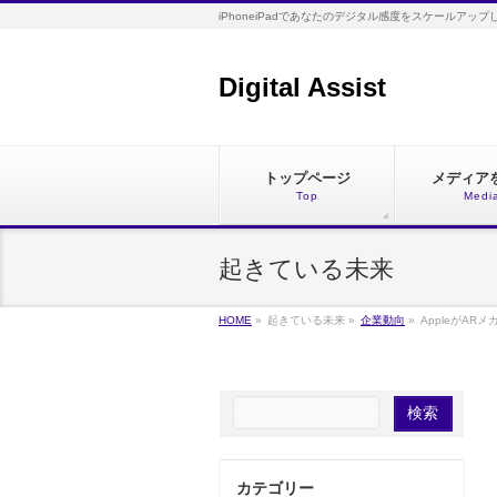
iPhoneiPadであなたのデジタル感度をスケールアップ
Digital Assist
トップページ
メディア
Top
Medi
起きている未来
HOME
»
起きている未来
»
企業動向
»
AppleがARメ
カテゴリー