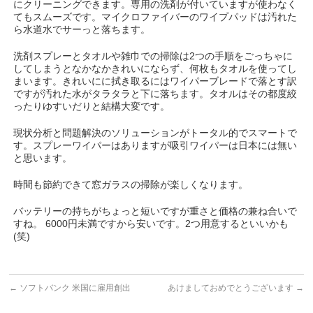
にクリーニングできます。専用の洗剤が付いていますが使わなく
てもスムーズです。マイクロファイバーのワイプパッドは汚れた
ら水道水でサーっと落ちます。
洗剤スプレーとタオルや雑巾での掃除は2つの手順をごっちゃに
してしまうとなかなかきれいにならず、何枚もタオルを使ってし
まいます。きれいにに拭き取るにはワイパーブレードで落とす訳
ですが汚れた水がタラタラと下に落ちます。タオルはその都度絞
ったりゆすいだりと結構大変です。
現状分析と問題解決のソリューションがトータル的でスマートで
す。スプレーワイパーはありますが吸引ワイパーは日本には無い
と思います。
時間も節約できて窓ガラスの掃除が楽しくなります。
バッテリーの持ちがちょっと短いですが重さと価格の兼ね合いで
すね。 6000円未満ですから安いです。2つ用意するといいかも
(笑)
←
ソフトバンク 米国に雇用創出
あけましておめでとうございます
→